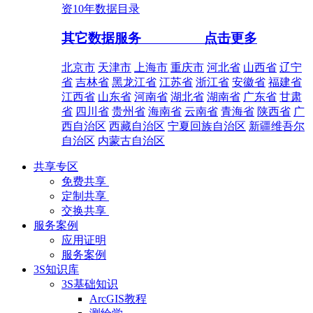
资10年数据目录
其它数据服务
点击更多
北京市
天津市
上海市
重庆市
河北省
山西省
辽宁
省
吉林省
黑龙江省
江苏省
浙江省
安徽省
福建省
江西省
山东省
河南省
湖北省
湖南省
广东省
甘肃
省
四川省
贵州省
海南省
云南省
青海省
陕西省
广
西自治区
西藏自治区
宁夏回族自治区
新疆维吾尔
自治区
内蒙古自治区
共享专区
免费共享
定制共享
交换共享
服务案例
应用证明
服务案例
3S知识库
3S基础知识
ArcGIS教程