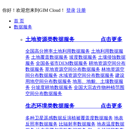
你好！欢迎您来到GIM Cloud！
登录
注册
首 页
数据服务
土地资源类数据服务
点击更多
全国高分辨率土地利用数据服务
土地利用数据服
务
土地覆盖数据服务
坡度数据服务
土壤侵蚀数据
服务
全国各省市DEM数据服务
耕地资源空间分布
数据服务
草地资源空间分布数据服务
林地资源空
间分布数据服务
水域资源空间分布数据服务
建设
用地空间分布数据服务
地形、地貌、土壤数据服
务
分坡度耕地数据服务
全国大宗农作物种植范围
空间分布数据服务
生态环境类数据服务
点击更多
多种卫星遥感数据反演植被覆盖度数据服务
地表
反照率数据服务
比辐射率数据服务
地表温度数据