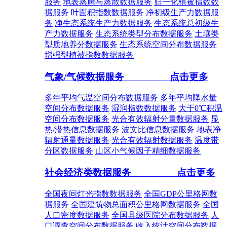
服务
地表蒸腾与蒸散数据服务
归一化植被指数数
据服务
叶面积指数数据服务
净初级生产力数据服
务
净生态系统生产力数据服务
生态系统总初级生
产力数据服务
生态系统类型分布数据服务
土壤类
型质地养分数据服务
生态系统空间分布数据服务
增强型植被指数数据服务
气象/气候数据服务
点击更多
多年平均气温空间分布数据服务
多年平均降水量
空间分布数据服务
湿润指数数据服务
大于0℃积温
空间分布数据服务
光合有效辐射分量数据服务
显
热/潜热信息数据服务
波文比信息数据服务
地表净
辐射通量数据服务
光合有效辐射数据服务
温度带
分区数据服务
山区小气候因子精细数据服务
社会经济类数据服务
点击更多
全国夜间灯光指数数据服务
全国GDP公里格网数
据服务
全国建筑物总面积公里格网数据服务
全国
人口密度数据服务
全国县级医院分布数据服务
人
口调查空间分布数据服务
收入统计空间分布数据