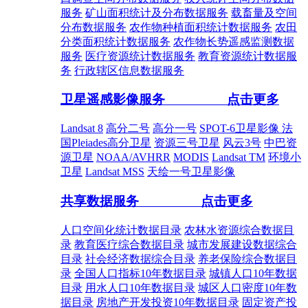
服务
矿山面积统计及分布数据服务
载畜量及空间
分布数据服务
农作物种植面积统计数据服务
农田
分类面积统计数据服务
农作物长势遥感监测数据
服务
医疗资源统计数据服务
教育资源统计数据服
务
行政辖区信息数据服务
卫星遥感影像服务
点击更多
Landsat 8
高分二号
高分一号
SPOT-6卫星影像
法
国Pleiades高分卫星
资源三号卫星
风云3号
中巴资
源卫星
NOAA/AVHRR
MODIS
Landsat TM
环境小
卫星
Landsat MSS
天绘一号卫星影像
共享数据服务
点击更多
人口空间化统计数据目录
农林水资源综合数据目
录
教育医疗综合数据目录
城市发展建设数据综合
目录
社会经济数据综合目录
养老保险综合数据目
录
全国人口指标10年数据目录
城镇人口10年数据
目录
用水人口10年数据目录
城区人口密度10年数
据目录
房地产开发投资10年数据目录
固定资产投