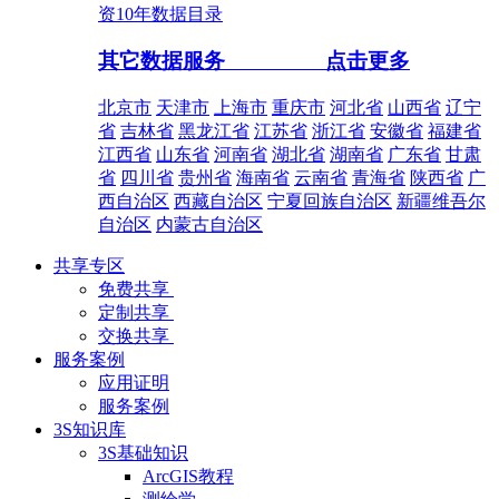
资10年数据目录
其它数据服务
点击更多
北京市
天津市
上海市
重庆市
河北省
山西省
辽宁
省
吉林省
黑龙江省
江苏省
浙江省
安徽省
福建省
江西省
山东省
河南省
湖北省
湖南省
广东省
甘肃
省
四川省
贵州省
海南省
云南省
青海省
陕西省
广
西自治区
西藏自治区
宁夏回族自治区
新疆维吾尔
自治区
内蒙古自治区
共享专区
免费共享
定制共享
交换共享
服务案例
应用证明
服务案例
3S知识库
3S基础知识
ArcGIS教程