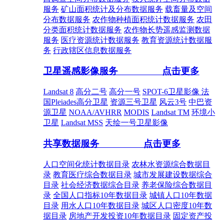
服务
矿山面积统计及分布数据服务
载畜量及空间
分布数据服务
农作物种植面积统计数据服务
农田
分类面积统计数据服务
农作物长势遥感监测数据
服务
医疗资源统计数据服务
教育资源统计数据服
务
行政辖区信息数据服务
卫星遥感影像服务
点击更多
Landsat 8
高分二号
高分一号
SPOT-6卫星影像
法
国Pleiades高分卫星
资源三号卫星
风云3号
中巴资
源卫星
NOAA/AVHRR
MODIS
Landsat TM
环境小
卫星
Landsat MSS
天绘一号卫星影像
共享数据服务
点击更多
人口空间化统计数据目录
农林水资源综合数据目
录
教育医疗综合数据目录
城市发展建设数据综合
目录
社会经济数据综合目录
养老保险综合数据目
录
全国人口指标10年数据目录
城镇人口10年数据
目录
用水人口10年数据目录
城区人口密度10年数
据目录
房地产开发投资10年数据目录
固定资产投