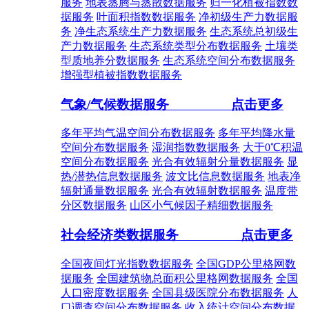
服务
地表蒸腾与蒸散数据服务
归一化植被指数数
据服务
叶面积指数数据服务
净初级生产力数据服
务
净生态系统生产力数据服务
生态系统总初级生
产力数据服务
生态系统类型分布数据服务
土壤类
型质地养分数据服务
生态系统空间分布数据服务
增强型植被指数数据服务
气象/气候数据服务
点击更多
多年平均气温空间分布数据服务
多年平均降水量
空间分布数据服务
湿润指数数据服务
大于0℃积温
空间分布数据服务
光合有效辐射分量数据服务
显
热/潜热信息数据服务
波文比信息数据服务
地表净
辐射通量数据服务
光合有效辐射数据服务
温度带
分区数据服务
山区小气候因子精细数据服务
社会经济类数据服务
点击更多
全国夜间灯光指数数据服务
全国GDP公里格网数
据服务
全国建筑物总面积公里格网数据服务
全国
人口密度数据服务
全国县级医院分布数据服务
人
口调查空间分布数据服务
收入统计空间分布数据