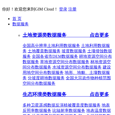
你好！欢迎您来到GIM Cloud！
登录
注册
首 页
数据服务
土地资源类数据服务
点击更多
全国高分辨率土地利用数据服务
土地利用数据服
务
土地覆盖数据服务
坡度数据服务
土壤侵蚀数据
服务
全国各省市DEM数据服务
耕地资源空间分布
数据服务
草地资源空间分布数据服务
林地资源空
间分布数据服务
水域资源空间分布数据服务
建设
用地空间分布数据服务
地形、地貌、土壤数据服
务
分坡度耕地数据服务
全国大宗农作物种植范围
空间分布数据服务
生态环境类数据服务
点击更多
多种卫星遥感数据反演植被覆盖度数据服务
地表
反照率数据服务
比辐射率数据服务
地表温度数据