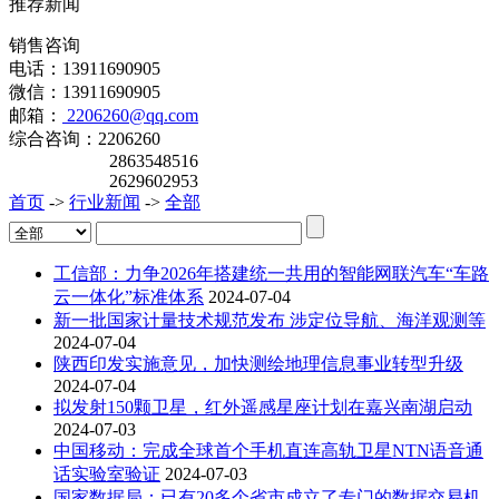
推荐新闻
销售咨询
电话：13911690905
微信：13911690905
邮箱：
2206260@qq.com
综合咨询：2206260
2863548516
2629602953
首页
->
行业新闻
->
全部
工信部：力争2026年搭建统一共用的智能网联汽车“车路
云一体化”标准体系
2024-07-04
新一批国家计量技术规范发布 涉定位导航、海洋观测等
2024-07-04
陕西印发实施意见，加快测绘地理信息事业转型升级
2024-07-04
拟发射150颗卫星，红外遥感星座计划在嘉兴南湖启动
2024-07-03
中国移动：完成全球首个手机直连高轨卫星NTN语音通
话实验室验证
2024-07-03
国家数据局：已有20多个省市成立了专门的数据交易机