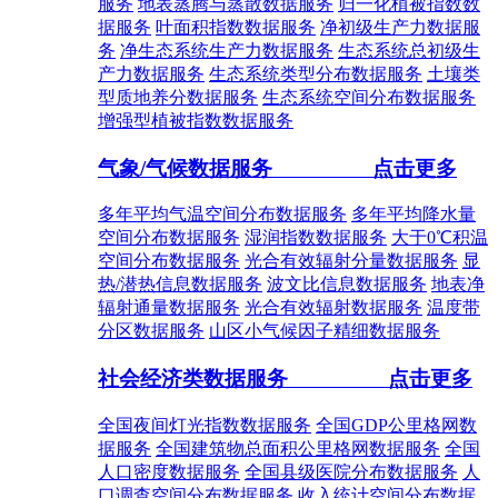
服务
地表蒸腾与蒸散数据服务
归一化植被指数数
据服务
叶面积指数数据服务
净初级生产力数据服
务
净生态系统生产力数据服务
生态系统总初级生
产力数据服务
生态系统类型分布数据服务
土壤类
型质地养分数据服务
生态系统空间分布数据服务
增强型植被指数数据服务
气象/气候数据服务
点击更多
多年平均气温空间分布数据服务
多年平均降水量
空间分布数据服务
湿润指数数据服务
大于0℃积温
空间分布数据服务
光合有效辐射分量数据服务
显
热/潜热信息数据服务
波文比信息数据服务
地表净
辐射通量数据服务
光合有效辐射数据服务
温度带
分区数据服务
山区小气候因子精细数据服务
社会经济类数据服务
点击更多
全国夜间灯光指数数据服务
全国GDP公里格网数
据服务
全国建筑物总面积公里格网数据服务
全国
人口密度数据服务
全国县级医院分布数据服务
人
口调查空间分布数据服务
收入统计空间分布数据