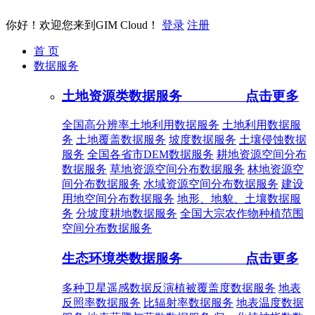
你好！欢迎您来到GIM Cloud！
登录
注册
首 页
数据服务
土地资源类数据服务
点击更多
全国高分辨率土地利用数据服务
土地利用数据服
务
土地覆盖数据服务
坡度数据服务
土壤侵蚀数据
服务
全国各省市DEM数据服务
耕地资源空间分布
数据服务
草地资源空间分布数据服务
林地资源空
间分布数据服务
水域资源空间分布数据服务
建设
用地空间分布数据服务
地形、地貌、土壤数据服
务
分坡度耕地数据服务
全国大宗农作物种植范围
空间分布数据服务
生态环境类数据服务
点击更多
多种卫星遥感数据反演植被覆盖度数据服务
地表
反照率数据服务
比辐射率数据服务
地表温度数据