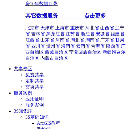
资10年数据目录
其它数据服务
点击更多
北京市
天津市
上海市
重庆市
河北省
山西省
辽宁
省
吉林省
黑龙江省
江苏省
浙江省
安徽省
福建省
江西省
山东省
河南省
湖北省
湖南省
广东省
甘肃
省
四川省
贵州省
海南省
云南省
青海省
陕西省
广
西自治区
西藏自治区
宁夏回族自治区
新疆维吾尔
自治区
内蒙古自治区
共享专区
免费共享
定制共享
交换共享
服务案例
应用证明
服务案例
3S知识库
3S基础知识
ArcGIS教程