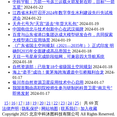
中科宇航：力箭一号遥三运载火箭发射在即，目标“一箭
五星”
2024-01-22
江西省水利厅召开2024年数字孪生水利建设先行先试推
进会
2024-01-22
天舟七号为“天宫”送去“年货大礼包”
2024-01-19
中国电信北斗技术创新中心在武汉揭牌
2024-01-19
百度与山东省港口集团达成大模型研发合作，共同探索
大模型港口应用场景
2024-01-19
《广东省国土空间规划（2021—2035年）》正式印发 明
确到2035年全面建成高品质国土
2024-01-18
天目一号星座完成阶段组网，可兼容四大导航系统
2024-01-18
自然资源部：已批复18个省级国土空间规划
2024-01-18
海上“牵手”成功！黄茅海跨海通道中引桥顺利合龙
2024-
01-17
银川市自然资源卫星应用技术中心启用
2024-01-17
我国首颗由高职院校师生参与研制的科普卫星“南京号”
即将发射
2024-01-17
15
|
16
|
17
|
18
|
19
|
20
|
21
|
22
|
23
|
24
|
25
|
共 69 页
法律声明
|
隐私保护
|
网站地图
|
联系我们
|
加入收藏
Copyright 2025 北京中科沐图科技有限公司 All Rights Reserved.