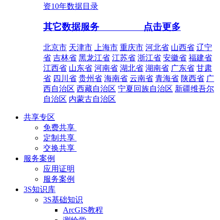
资10年数据目录
其它数据服务
点击更多
北京市
天津市
上海市
重庆市
河北省
山西省
辽宁
省
吉林省
黑龙江省
江苏省
浙江省
安徽省
福建省
江西省
山东省
河南省
湖北省
湖南省
广东省
甘肃
省
四川省
贵州省
海南省
云南省
青海省
陕西省
广
西自治区
西藏自治区
宁夏回族自治区
新疆维吾尔
自治区
内蒙古自治区
共享专区
免费共享
定制共享
交换共享
服务案例
应用证明
服务案例
3S知识库
3S基础知识
ArcGIS教程