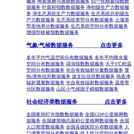
服务
地表蒸腾与蒸散数据服务
归一化植被指数数
据服务
叶面积指数数据服务
净初级生产力数据服
务
净生态系统生产力数据服务
生态系统总初级生
产力数据服务
生态系统类型分布数据服务
土壤类
型质地养分数据服务
生态系统空间分布数据服务
增强型植被指数数据服务
气象/气候数据服务
点击更多
多年平均气温空间分布数据服务
多年平均降水量
空间分布数据服务
湿润指数数据服务
大于0℃积温
空间分布数据服务
光合有效辐射分量数据服务
显
热/潜热信息数据服务
波文比信息数据服务
地表净
辐射通量数据服务
光合有效辐射数据服务
温度带
分区数据服务
山区小气候因子精细数据服务
社会经济类数据服务
点击更多
全国夜间灯光指数数据服务
全国GDP公里格网数
据服务
全国建筑物总面积公里格网数据服务
全国
人口密度数据服务
全国县级医院分布数据服务
人
口调查空间分布数据服务
收入统计空间分布数据