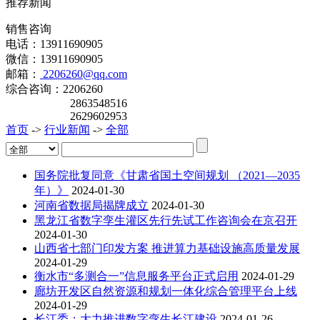
推荐新闻
销售咨询
电话：13911690905
微信：13911690905
邮箱：
2206260@qq.com
综合咨询：2206260
2863548516
2629602953
首页
->
行业新闻
->
全部
国务院批复同意《甘肃省国土空间规划 （2021—2035
年）》
2024-01-30
河南省数据局揭牌成立
2024-01-30
黑龙江省数字孪生灌区先行先试工作咨询会在京召开
2024-01-30
山西省七部门印发方案 推进算力基础设施高质量发展
2024-01-29
衡水市“多测合一”信息服务平台正式启用
2024-01-29
廊坊开发区自然资源和规划一体化综合管理平台上线
2024-01-29
长江委：大力推进数字孪生长江建设
2024-01-26