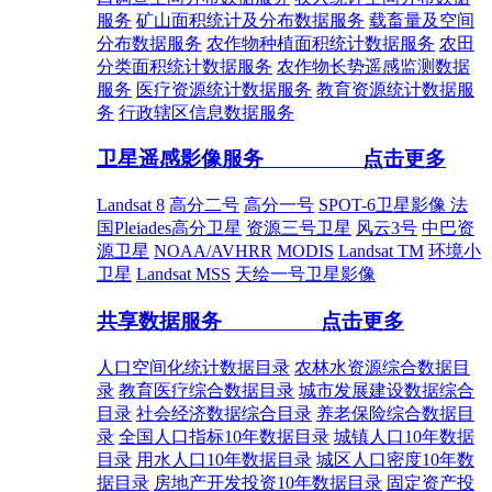
服务
矿山面积统计及分布数据服务
载畜量及空间
分布数据服务
农作物种植面积统计数据服务
农田
分类面积统计数据服务
农作物长势遥感监测数据
服务
医疗资源统计数据服务
教育资源统计数据服
务
行政辖区信息数据服务
卫星遥感影像服务
点击更多
Landsat 8
高分二号
高分一号
SPOT-6卫星影像
法
国Pleiades高分卫星
资源三号卫星
风云3号
中巴资
源卫星
NOAA/AVHRR
MODIS
Landsat TM
环境小
卫星
Landsat MSS
天绘一号卫星影像
共享数据服务
点击更多
人口空间化统计数据目录
农林水资源综合数据目
录
教育医疗综合数据目录
城市发展建设数据综合
目录
社会经济数据综合目录
养老保险综合数据目
录
全国人口指标10年数据目录
城镇人口10年数据
目录
用水人口10年数据目录
城区人口密度10年数
据目录
房地产开发投资10年数据目录
固定资产投