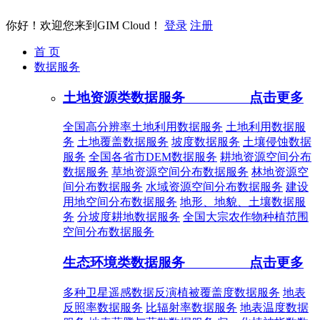
你好！欢迎您来到GIM Cloud！
登录
注册
首 页
数据服务
土地资源类数据服务
点击更多
全国高分辨率土地利用数据服务
土地利用数据服
务
土地覆盖数据服务
坡度数据服务
土壤侵蚀数据
服务
全国各省市DEM数据服务
耕地资源空间分布
数据服务
草地资源空间分布数据服务
林地资源空
间分布数据服务
水域资源空间分布数据服务
建设
用地空间分布数据服务
地形、地貌、土壤数据服
务
分坡度耕地数据服务
全国大宗农作物种植范围
空间分布数据服务
生态环境类数据服务
点击更多
多种卫星遥感数据反演植被覆盖度数据服务
地表
反照率数据服务
比辐射率数据服务
地表温度数据