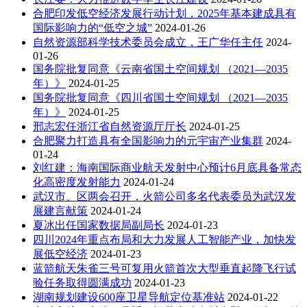
合肥印发低空经济发展行动计划，2025年基本建成具有
国际影响力的“低空之城”
2024-01-26
自然资源部科学技术委员会成立，王广华任主任
2024-
01-26
国务院批复同意《云南省国土空间规划 （2021—2035
年）》
2024-01-25
国务院批复同意《四川省国土空间规划 （2021—2035
年）》
2024-01-25
邢志宏任浙江省自然资源厅厅长
2024-01-25
合肥聚力打造具有全国影响力的元宇宙产业集群
2024-
01-24
刘红建：海南国际商业航天发射中心预计6月底具备常态
化高密度发射能力
2024-01-24
武汉市、区两会召开，火箭公司多名代表委员为武汉发
展建言献策
2024-01-24
夏冰出任国家数据局副局长
2024-01-23
四川2024年重点布局和大力发展人工智能产业，加快发
展低空经济
2024-01-23
蓝箭航天朱雀三号可复用火箭首次大型垂直起降飞行试
验任务取得圆满成功
2024-01-23
湖南规划建设600座卫星导航定位基准站
2024-01-22