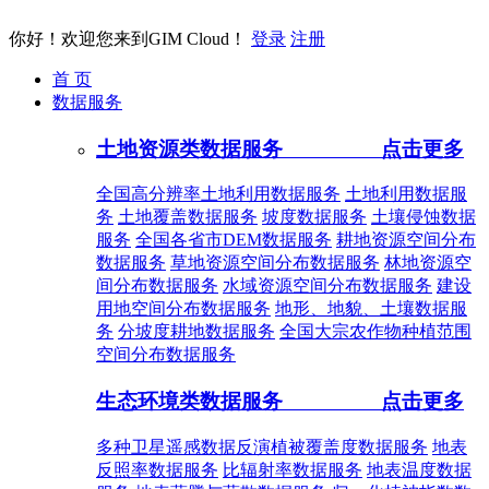
你好！欢迎您来到GIM Cloud！
登录
注册
首 页
数据服务
土地资源类数据服务
点击更多
全国高分辨率土地利用数据服务
土地利用数据服
务
土地覆盖数据服务
坡度数据服务
土壤侵蚀数据
服务
全国各省市DEM数据服务
耕地资源空间分布
数据服务
草地资源空间分布数据服务
林地资源空
间分布数据服务
水域资源空间分布数据服务
建设
用地空间分布数据服务
地形、地貌、土壤数据服
务
分坡度耕地数据服务
全国大宗农作物种植范围
空间分布数据服务
生态环境类数据服务
点击更多
多种卫星遥感数据反演植被覆盖度数据服务
地表
反照率数据服务
比辐射率数据服务
地表温度数据