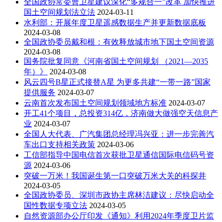
全国政协常委曹卫星建议深化“多规合一”改革 加快推进
国土空间规划法立法
2024-03-11
水利部：开展年度卫星遥感数据生产并更新数据底板
2024-03-08
全国政协委员戴和根：有效释放城市地下国土空间资源
2024-03-08
国务院批复同意《河南省国土空间规划 （2021—2035
年）》
2024-03-08
风云四号B星正式接替A星 为更多共建“一带一路”国家
提供服务
2024-03-07
云南首次发布国土空间规划领域地方标准
2024-03-07
开工41个项目，总投资314亿，济南做大做强空天信息产
业
2024-03-07
全国人大代表、广汽集团总经理冯兴亚：进一步完善汽
车出口支持相关政策
2024-03-06
工信部指导中国电信首次获批卫星通信国际电信码号资
源
2024-03-06
突破一万米！我国诞生第一口突破万米大关的科探井
2024-03-05
全国政协委员、深圳市政协主席林洁建议：尽快启动全
国性数据专项立法
2024-03-05
自然资源部办公厅印发《通知》利用2024年季度卫片监