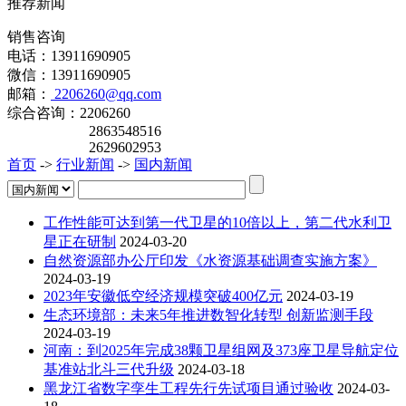
推荐新闻
销售咨询
电话：13911690905
微信：13911690905
邮箱：
2206260@qq.com
综合咨询：2206260
2863548516
2629602953
首页
->
行业新闻
->
国内新闻
工作性能可达到第一代卫星的10倍以上，第二代水利卫
星正在研制
2024-03-20
自然资源部办公厅印发《水资源基础调查实施方案》
2024-03-19
2023年安徽低空经济规模突破400亿元
2024-03-19
生态环境部：未来5年推进数智化转型 创新监测手段
2024-03-19
河南：到2025年完成38颗卫星组网及373座卫星导航定位
基准站北斗三代升级
2024-03-18
黑龙江省数字孪生工程先行先试项目通过验收
2024-03-