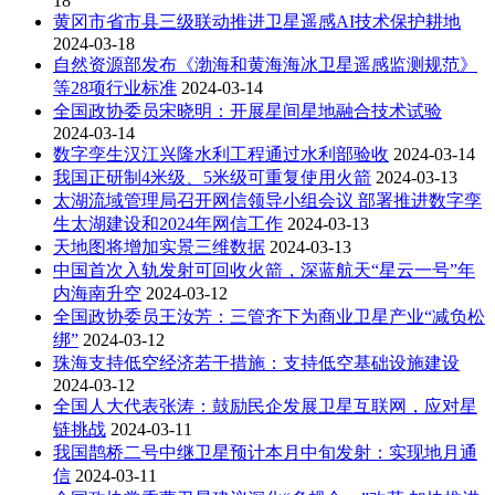
18
黄冈市省市县三级联动推进卫星遥感AI技术保护耕地
2024-03-18
自然资源部发布《渤海和黄海海冰卫星遥感监测规范》
等28项行业标准
2024-03-14
全国政协委员宋晓明：开展星间星地融合技术试验
2024-03-14
数字孪生汉江兴隆水利工程通过水利部验收
2024-03-14
我国正研制4米级、5米级可重复使用火箭
2024-03-13
太湖流域管理局召开网信领导小组会议 部署推进数字孪
生太湖建设和2024年网信工作
2024-03-13
天地图将增加实景三维数据
2024-03-13
中国首次入轨发射可回收火箭，深蓝航天“星云一号”年
内海南升空
2024-03-12
全国政协委员王汝芳：三管齐下为商业卫星产业“减负松
绑”
2024-03-12
珠海支持低空经济若干措施：支持低空基础设施建设
2024-03-12
全国人大代表张涛：鼓励民企发展卫星互联网，应对星
链挑战
2024-03-11
我国鹊桥二号中继卫星预计本月中旬发射：实现地月通
信
2024-03-11