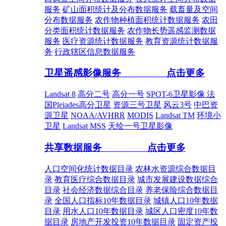
服务
矿山面积统计及分布数据服务
载畜量及空间
分布数据服务
农作物种植面积统计数据服务
农田
分类面积统计数据服务
农作物长势遥感监测数据
服务
医疗资源统计数据服务
教育资源统计数据服
务
行政辖区信息数据服务
卫星遥感影像服务
点击更多
Landsat 8
高分二号
高分一号
SPOT-6卫星影像
法
国Pleiades高分卫星
资源三号卫星
风云3号
中巴资
源卫星
NOAA/AVHRR
MODIS
Landsat TM
环境小
卫星
Landsat MSS
天绘一号卫星影像
共享数据服务
点击更多
人口空间化统计数据目录
农林水资源综合数据目
录
教育医疗综合数据目录
城市发展建设数据综合
目录
社会经济数据综合目录
养老保险综合数据目
录
全国人口指标10年数据目录
城镇人口10年数据
目录
用水人口10年数据目录
城区人口密度10年数
据目录
房地产开发投资10年数据目录
固定资产投