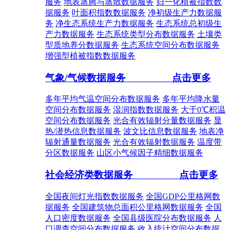
服务
地表蒸腾与蒸散数据服务
归一化植被指数数
据服务
叶面积指数数据服务
净初级生产力数据服
务
净生态系统生产力数据服务
生态系统总初级生
产力数据服务
生态系统类型分布数据服务
土壤类
型质地养分数据服务
生态系统空间分布数据服务
增强型植被指数数据服务
气象/气候数据服务
点击更多
多年平均气温空间分布数据服务
多年平均降水量
空间分布数据服务
湿润指数数据服务
大于0℃积温
空间分布数据服务
光合有效辐射分量数据服务
显
热/潜热信息数据服务
波文比信息数据服务
地表净
辐射通量数据服务
光合有效辐射数据服务
温度带
分区数据服务
山区小气候因子精细数据服务
社会经济类数据服务
点击更多
全国夜间灯光指数数据服务
全国GDP公里格网数
据服务
全国建筑物总面积公里格网数据服务
全国
人口密度数据服务
全国县级医院分布数据服务
人
口调查空间分布数据服务
收入统计空间分布数据