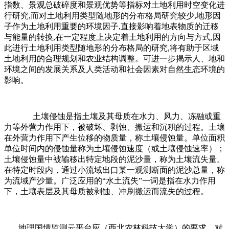
指数、景观总破碎度和景观优势等指标对土地利用时空变化进
行研究
,
而对土地利用类型随地形的分布格局研究较少
,
地形因
子作为土地利用重要的环境因子
,
直接影响着地表物质的迁移
与能量的转换
,
在一定程度上决定着土地利用的方向与方式
,
因
此进行土地利用类型随地形的分布格局的研究
,
将有助于区域
土地利用的合理规划和农业结构调整。可进一步揭示人、地和
环境之间的发展关系及人类活动和社会因素对自然生态环境的
影响。
土壤侵蚀是指土壤及其母质在水力、风力、冻融或重
力等外营力作用下，被破坏、剥蚀、搬运和沉积的过程。土壤
在外营力作用下产生位移的物质量，称土壤侵蚀量。单位面积
单位时间内的侵蚀量称为土壤侵蚀速度（或土壤侵蚀速率）；
土壤侵蚀量中被输移出特定地段的泥沙量，称为土壤流失量。
在特定时段内，通过小流域出口某一观测断面的泥沙总量，称
为流域产沙量。广泛应用的“水土流失”一词是指在水力作用
下，土壤表层及其母质被剥蚀、冲刷搬运而流失的过程。
地理国情监测云平台应（西北农林科技大学）的要求，对