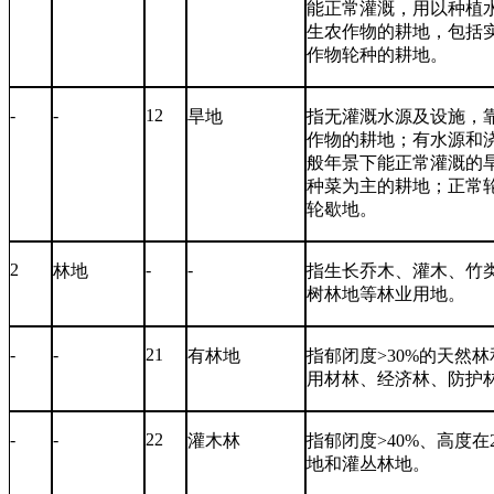
能正常灌溉，用以种植
生农作物的耕地，包括
作物轮种的耕地。
-
-
12
旱地
指无灌溉水源及设施，
作物的耕地；有水源和
般年景下能正常灌溉的
种菜为主的耕地；正常
轮歇地。
2
-
-
林地
指生长乔木、灌木、竹
树林地等林业用地。
-
-
21
有林地
指郁闭度
>30%
的天然林
用材林、经济林、防护
-
-
22
灌木林
指郁闭度
>40%
、高度在
地和灌丛林地。