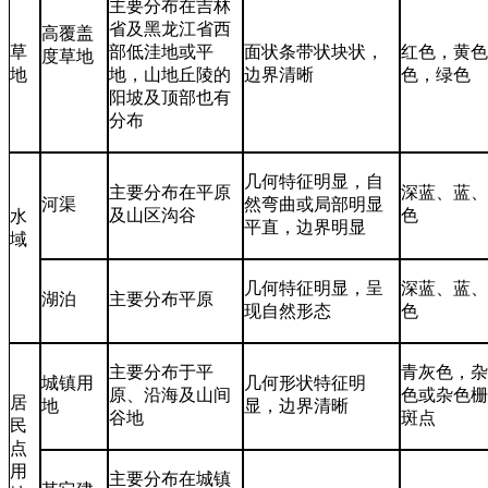
主要分布在吉林
省及黑龙江省西
高覆盖
草
部低洼地或平
面状条带状块状，
红色，黄
度草地
地
地，山地丘陵的
边界清晰
色，绿色
阳坡及顶部也有
分布
几何特征明显，自
主要分布在平原
深蓝、蓝
河渠
然弯曲或局部明显
及山区沟谷
色
水
平直，边界明显
域
几何特征明显，呈
深蓝、蓝
湖泊
主要分布平原
现自然形态
色
主要分布于平
青灰色，
城镇用
几何形状特征明
原、沿海及山间
色或杂色
居
地
显，边界清晰
谷地
斑点
民
点
用
主要分布在城镇