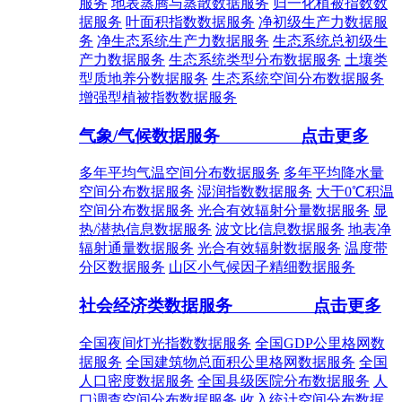
服务
地表蒸腾与蒸散数据服务
归一化植被指数数
据服务
叶面积指数数据服务
净初级生产力数据服
务
净生态系统生产力数据服务
生态系统总初级生
产力数据服务
生态系统类型分布数据服务
土壤类
型质地养分数据服务
生态系统空间分布数据服务
增强型植被指数数据服务
气象/气候数据服务
点击更多
多年平均气温空间分布数据服务
多年平均降水量
空间分布数据服务
湿润指数数据服务
大于0℃积温
空间分布数据服务
光合有效辐射分量数据服务
显
热/潜热信息数据服务
波文比信息数据服务
地表净
辐射通量数据服务
光合有效辐射数据服务
温度带
分区数据服务
山区小气候因子精细数据服务
社会经济类数据服务
点击更多
全国夜间灯光指数数据服务
全国GDP公里格网数
据服务
全国建筑物总面积公里格网数据服务
全国
人口密度数据服务
全国县级医院分布数据服务
人
口调查空间分布数据服务
收入统计空间分布数据