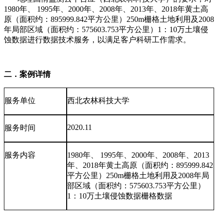
1980
年、
1995
年、
2000
年、
2008
年、
2013
年、
2018
年黄土高
原（面积约：
895999.842
平方公里）
250m
栅格土地利用及
2008
年局部区域（面积约：
575603.753
平方公里）
1
：
10
万土壤侵
蚀数据进行数据技术服务，以满足客户科研工作需求。
二．案例详情
服务单位
西北农林科技大学
2020.11
服务时间
服务内容
1980
年、
1995
年、
2000
年、
2008
年、
2013
年、
2018
年黄土高原（面积约：
895999.842
平方公里）
250m
栅格土地利用及
2008
年局
部区域（面积约：
575603.753
平方公里）
1
：
10
万土壤侵蚀数据栅格数据