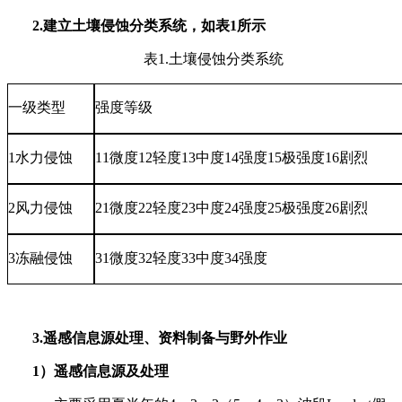
2.
建立土壤侵蚀分类系统，如表
1
所示
表
1.
土壤侵蚀分类系统
一级类型
强度等级
1
水力侵蚀
11
微度
12
轻度
13
中度
14
强度
15
极强度
16
剧烈
2
风力侵蚀
21
微度
22
轻度
23
中度
24
强度
25
极强度
26
剧烈
3
冻融侵蚀
31
微度
32
轻度
33
中度
34
强度
3.
遥感信息源处理、资料制备与野外作业
1
）遥感信息源及处理