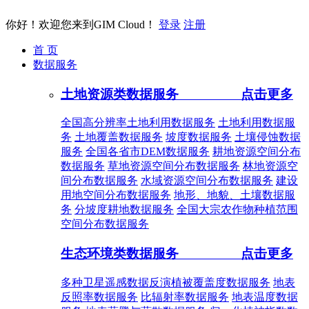
你好！欢迎您来到GIM Cloud！
登录
注册
首 页
数据服务
土地资源类数据服务
点击更多
全国高分辨率土地利用数据服务
土地利用数据服
务
土地覆盖数据服务
坡度数据服务
土壤侵蚀数据
服务
全国各省市DEM数据服务
耕地资源空间分布
数据服务
草地资源空间分布数据服务
林地资源空
间分布数据服务
水域资源空间分布数据服务
建设
用地空间分布数据服务
地形、地貌、土壤数据服
务
分坡度耕地数据服务
全国大宗农作物种植范围
空间分布数据服务
生态环境类数据服务
点击更多
多种卫星遥感数据反演植被覆盖度数据服务
地表
反照率数据服务
比辐射率数据服务
地表温度数据