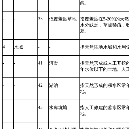
疏。
-
-
33
低覆盖度草地
指覆盖度在
5-20%
的天
水分缺乏，草被稀疏，
差。
4
-
-
水域
指天然陆地水域和水利
-
-
41
河渠
指天然形成或人工开挖
年水位以下的土地。人
-
-
42
湖泊
指天然形成的积水区常
地。
-
-
43
水库坑塘
指人工修建的蓄水区常
地。