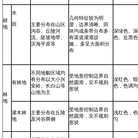
水
几何特征较为明
耕
田
主要分布在山区
显，边界清晰、田
地
沟谷、丘陵河
块均成条带分布多
深绿色、
流、陡坡地带、
有渠道灌溉设
色、近黑
滨海平原等
施，
多呈大面积分
布
不同地貌区域均
受地形控制边界自
有分布以大小兴
深红色、
有林地
然圆滑，呈不规则
安岭、长白山等
色，色调
形状
山地为主
林
地
受地形控制边界自
灌木林
主要分布在丘陵
浅红色，
然圆滑，呈不规则
地
及河谷两侧
匀
形状