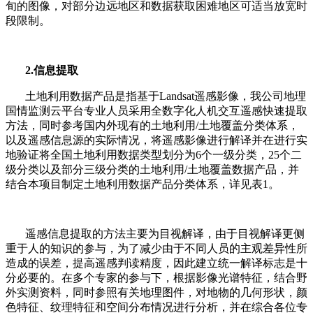
旬的图像，对部分边远地区和数据获取困难地区可适当放宽时
段限制。
2.
信息提取
土地利用数据产品是指基于
Landsat
遥感影像，我公司地理
国情监测云平台专业人员采用全数字化人机交互遥感快速提取
方法，同时参考国内外现有的土地利用
/
土地覆盖分类体系，
以及遥感信息源的实际情况，将遥感影像进行解译并在进行实
地验证将全国土地利用数据类型划分为
6
个一级分类，
25
个二
级分类以及部分三级分类的土地利用
/
土地覆盖数据产品，并
结合本项目制定土地利用数据产品分类体系，详见表
1
。
遥感信息提取的方法主要为目视解译，由于目视解译更侧
重于人的知识的参与，为了减少由于不同人员的主观差异性所
造成的误差，提高遥感判读精度，因此建立统一解译标志是十
分必要的。在多个专家的参与下，根据影像光谱特征，结合野
外实测资料，同时参照有关地理图件，对地物的几何形状，颜
色特征、纹理特征和空间分布情况进行分析，并在综合各位专