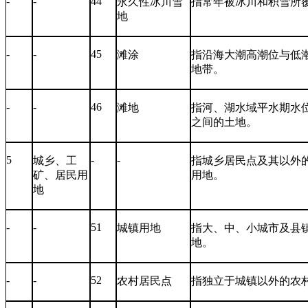
-
-
44
永久性冰川雪
指常年被冰川和积雪所
地
-
-
45
滩涂
指沿海大潮高潮位与低
地带。
-
-
46
滩地
指河、湖水域平水期水
之间的土地。
5
-
-
城乡、工
指城乡居民点及其以外
矿、居民用
用地。
地
-
-
51
城镇用地
指大、中、小城市及县
地。
-
-
52
农村居民点
指独立于城镇以外的农