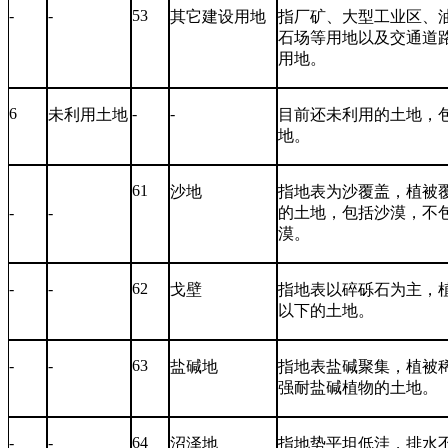
-
-
53
其它建设用地
指厂矿、大型工业区、
石场等用地以及交通道
用地。
6
-
-
未利用土地
目前还未利用的土地，
地。
61
沙地
指地表为沙覆盖，植被
-
-
的土地，包括沙漠，不
漠。
-
-
62
戈壁
指地表以碎砾石为主，
以下的土地。
-
-
63
盐碱地
指地表盐碱聚集，植被
强耐盐碱植物的土地。
-
-
64
沼泽地
指地势平坦低洼，排水