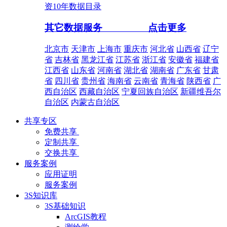
资10年数据目录
其它数据服务
点击更多
北京市
天津市
上海市
重庆市
河北省
山西省
辽宁
省
吉林省
黑龙江省
江苏省
浙江省
安徽省
福建省
江西省
山东省
河南省
湖北省
湖南省
广东省
甘肃
省
四川省
贵州省
海南省
云南省
青海省
陕西省
广
西自治区
西藏自治区
宁夏回族自治区
新疆维吾尔
自治区
内蒙古自治区
共享专区
免费共享
定制共享
交换共享
服务案例
应用证明
服务案例
3S知识库
3S基础知识
ArcGIS教程