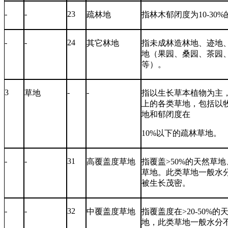
-
-
23
疏林地
指林木郁闭度为
10-30%
-
-
24
其它林地
指未成林造林地、迹地
地（果园、桑园、茶园
等）。
3
-
-
草地
指以生长草本植物为主
上的各类草地，包括以
地和郁闭度在
10%
以下的疏林草地。
-
-
31
高覆盖度草地
指覆盖
>50%
的天然草地
草地。此类草地一般水
被生长茂密。
-
-
32
中覆盖度草地
指覆盖度在
>20-50%
的
地，此类草地一般水分