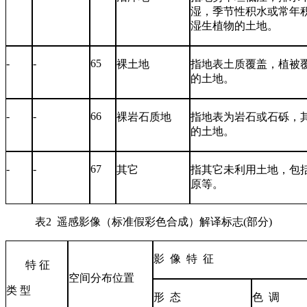
湿，季节性积水或常年
湿生植物的土地。
-
-
65
裸土地
指地表土质覆盖，植被
的土地。
-
-
66
裸岩石质地
指地表为岩石或石砾，
的土地。
-
-
67
其它
指其它未利用土地，包
原等。
表
2
遥感影像（标准假彩色合成）解译标志
(
部分
)
影
像
特
征
特
征
空间分布位置
类
型
形
态
色
调