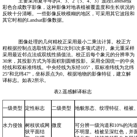
主要采用夏半年的
4
、
3
、
2
（
5
、
4
、
3
）波段
Landsat
假
彩色合成数字影像，这种影像对地表植被覆盖度和生长状况的
反映十分清晰。一些影像反映模糊的地区，可采用其它波段和
其它时相的
Landsat
影像数据。
图像处理的几何精校正采用最小二乘法计算。校正方
程根据控制点选取情况采用
2
次到
3
次多项式进行。象元重采样
采用最近邻点法或双线性插值法。校正后每个象元的分辨率为
30
米，其投影方式为等面积割圆锥投影。采用全国统一的中央
经线和双标准纬线。中央经线为东经
105
°，双标准纬线为北纬
25
°和北纬
47
°，坐标原点为
0
。根据地物的影像特征，建立解
译标志。如表
2
所示。
表
2.
遥感解译标志
一级类型
定性标志
二级类型
地貌形态、纹理特征、植被
水力侵蚀
树枝状或网
微度
可分辨一级沟道和
10%
的沟
状平面结
不明显。植被呈深红色，并