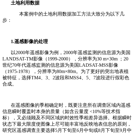
土地利用数据
本案例中的土地利用数据加工方法大致分为以下几
步：
1.
遥感影像的处理
以
2000
年遥感影像为例，
2000
年遥感监测的信息源为美国
LANDSAT-TM
影像（
1999-2000
），分辨率为
30 m
×
30m
；
20
世纪
70
年代遥感监测的信息源为美国
LADSAT-MSS
影像
（
1975-1978
），分辨率为
80m
×
80m
。为了更好的突出地表植
被特征，选择
TM4
、
3
、
2
波段和
MSS4
、
5
、
7
波段进行假彩色
合成。
在遥感图像的季相确定时，既要注意所在调查区域内遥感
信息瞬时覆盖时本身的质量（如含云量度
<10%
等技术指
标），又必须顾及不同区域的时效性季相差异选择。根据瞬时
状态下最大限度使图像上尽可能丰富地反映地表信息的原则，
研究区遥感调查主要选择
5
月下旬至
6
月中旬或
8
月下旬至
9
月中