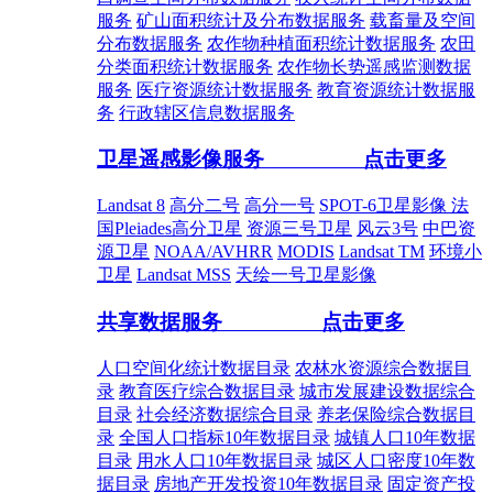
服务
矿山面积统计及分布数据服务
载畜量及空间
分布数据服务
农作物种植面积统计数据服务
农田
分类面积统计数据服务
农作物长势遥感监测数据
服务
医疗资源统计数据服务
教育资源统计数据服
务
行政辖区信息数据服务
卫星遥感影像服务
点击更多
Landsat 8
高分二号
高分一号
SPOT-6卫星影像
法
国Pleiades高分卫星
资源三号卫星
风云3号
中巴资
源卫星
NOAA/AVHRR
MODIS
Landsat TM
环境小
卫星
Landsat MSS
天绘一号卫星影像
共享数据服务
点击更多
人口空间化统计数据目录
农林水资源综合数据目
录
教育医疗综合数据目录
城市发展建设数据综合
目录
社会经济数据综合目录
养老保险综合数据目
录
全国人口指标10年数据目录
城镇人口10年数据
目录
用水人口10年数据目录
城区人口密度10年数
据目录
房地产开发投资10年数据目录
固定资产投