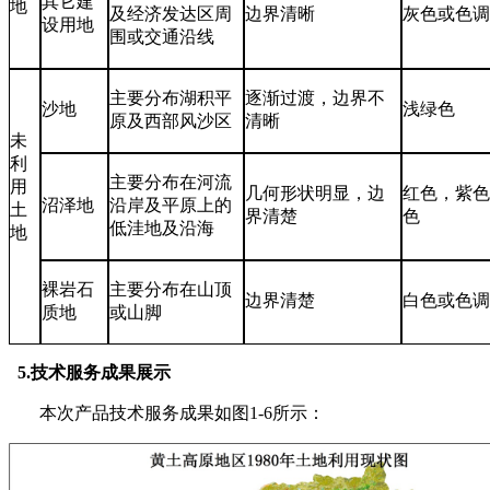
其它建
地
及经济发达区周
边界清晰
灰色或色
设用地
围或交通沿线
主要分布湖积平
逐渐过渡，边界不
沙地
浅绿色
原及西部风沙区
清晰
未
利
主要分布在河流
用
几何形状明显，边
红色，紫
沼泽地
沿岸及平原上的
土
界清楚
色
低洼地及沿海
地
裸岩石
主要分布在山顶
边界清楚
白色或色
质地
或山脚
5.
技术服务成果展示
本次产品技术服务成果如图
1-6
所示：