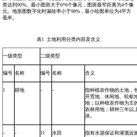
类达到
90%
。最小图斑大于
6*6
个像元，图斑最窄距离为
4
个像
元。地形图数字化时漏绘率小于
98%
，最小绘图单位为
4
平方
毫米。
表
1
土地利用分类内容及含义
一级类型
二级类型
编号
名称
编号
名称
含义
1
-
-
耕地
指种植农作物的土地，
开荒地、休闲地、轮歇
地；以种植农作物为主
农林用地；耕种三年以
涂。
-
-
11
水田
指有水源保证和灌溉设