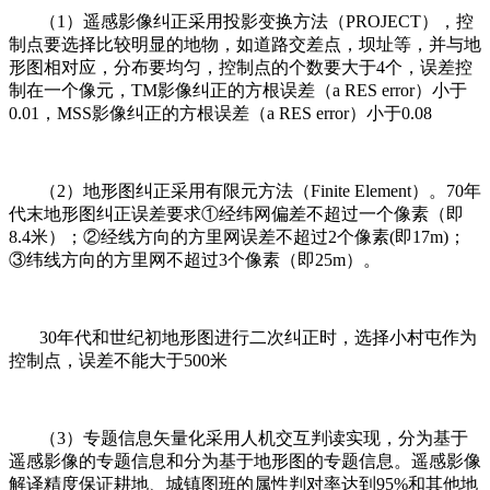
（
1
）遥感影像纠正采用投影变换方法（
PROJECT
），控
制点要选择比较明显的地物，如道路交差点，坝址等，并与地
形图相对应，分布要均匀，控制点的个数要大于
4
个，误差控
制在一个像元，
TM
影像纠正的方根误差（
a RES error
）小于
0.01
，
MSS
影像纠正的方根误差（
a RES error
）小于
0.08
（
2
）地形图纠正采用有限元方法（
Finite Element
）。
70
年
代末地形图纠正误差要求①经纬网偏差不超过一个像素（即
8.4
米）；②经线方向的方里网误差不超过
2
个像素
(
即
17m)
；
③纬线方向的方里网不超过
3
个像素（即
25m
）。
30
年代和世纪初地形图进行二次纠正时，选择小村屯作为
控制点，误差不能大于
500
米
（
3
）专题信息矢量化采用人机交互判读实现，分为基于
遥感影像的专题信息和分为基于地形图的专题信息。遥感影像
解译精度保证耕地、城镇图班的属性判对率达到
95%
和其他地