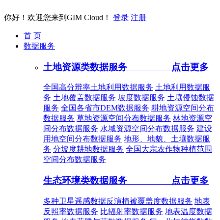
你好！欢迎您来到GIM Cloud！
登录
注册
首 页
数据服务
土地资源类数据服务
点击更多
全国高分辨率土地利用数据服务
土地利用数据服
务
土地覆盖数据服务
坡度数据服务
土壤侵蚀数据
服务
全国各省市DEM数据服务
耕地资源空间分布
数据服务
草地资源空间分布数据服务
林地资源空
间分布数据服务
水域资源空间分布数据服务
建设
用地空间分布数据服务
地形、地貌、土壤数据服
务
分坡度耕地数据服务
全国大宗农作物种植范围
空间分布数据服务
生态环境类数据服务
点击更多
多种卫星遥感数据反演植被覆盖度数据服务
地表
反照率数据服务
比辐射率数据服务
地表温度数据