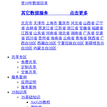
资10年数据目录
其它数据服务
点击更多
北京市
天津市
上海市
重庆市
河北省
山西省
辽宁
省
吉林省
黑龙江省
江苏省
浙江省
安徽省
福建省
江西省
山东省
河南省
湖北省
湖南省
广东省
甘肃
省
四川省
贵州省
海南省
云南省
青海省
陕西省
广
西自治区
西藏自治区
宁夏回族自治区
新疆维吾尔
自治区
内蒙古自治区
共享专区
免费共享
定制共享
交换共享
服务案例
应用证明
服务案例
3S知识库
3S基础知识
ArcGIS教程