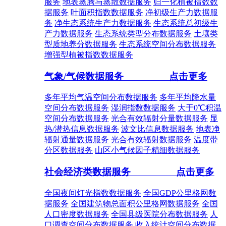
服务
地表蒸腾与蒸散数据服务
归一化植被指数数
据服务
叶面积指数数据服务
净初级生产力数据服
务
净生态系统生产力数据服务
生态系统总初级生
产力数据服务
生态系统类型分布数据服务
土壤类
型质地养分数据服务
生态系统空间分布数据服务
增强型植被指数数据服务
气象/气候数据服务
点击更多
多年平均气温空间分布数据服务
多年平均降水量
空间分布数据服务
湿润指数数据服务
大于0℃积温
空间分布数据服务
光合有效辐射分量数据服务
显
热/潜热信息数据服务
波文比信息数据服务
地表净
辐射通量数据服务
光合有效辐射数据服务
温度带
分区数据服务
山区小气候因子精细数据服务
社会经济类数据服务
点击更多
全国夜间灯光指数数据服务
全国GDP公里格网数
据服务
全国建筑物总面积公里格网数据服务
全国
人口密度数据服务
全国县级医院分布数据服务
人
口调查空间分布数据服务
收入统计空间分布数据