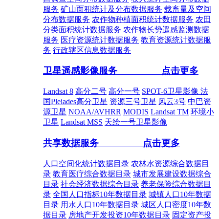
服务
矿山面积统计及分布数据服务
载畜量及空间
分布数据服务
农作物种植面积统计数据服务
农田
分类面积统计数据服务
农作物长势遥感监测数据
服务
医疗资源统计数据服务
教育资源统计数据服
务
行政辖区信息数据服务
卫星遥感影像服务
点击更多
Landsat 8
高分二号
高分一号
SPOT-6卫星影像
法
国Pleiades高分卫星
资源三号卫星
风云3号
中巴资
源卫星
NOAA/AVHRR
MODIS
Landsat TM
环境小
卫星
Landsat MSS
天绘一号卫星影像
共享数据服务
点击更多
人口空间化统计数据目录
农林水资源综合数据目
录
教育医疗综合数据目录
城市发展建设数据综合
目录
社会经济数据综合目录
养老保险综合数据目
录
全国人口指标10年数据目录
城镇人口10年数据
目录
用水人口10年数据目录
城区人口密度10年数
据目录
房地产开发投资10年数据目录
固定资产投