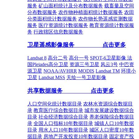
服务
矿山面积统计及分布数据服务
载畜量及空间
分布数据服务
农作物种植面积统计数据服务
农田
分类面积统计数据服务
农作物长势遥感监测数据
服务
医疗资源统计数据服务
教育资源统计数据服
务
行政辖区信息数据服务
卫星遥感影像服务
点击更多
Landsat 8
高分二号
高分一号
SPOT-6卫星影像
法
国Pleiades高分卫星
资源三号卫星
风云3号
中巴资
源卫星
NOAA/AVHRR
MODIS
Landsat TM
环境小
卫星
Landsat MSS
天绘一号卫星影像
共享数据服务
点击更多
人口空间化统计数据目录
农林水资源综合数据目
录
教育医疗综合数据目录
城市发展建设数据综合
目录
社会经济数据综合目录
养老保险综合数据目
录
全国人口指标10年数据目录
城镇人口10年数据
目录
用水人口10年数据目录
城区人口密度10年数
据目录
房地产开发投资10年数据目录
固定资产投