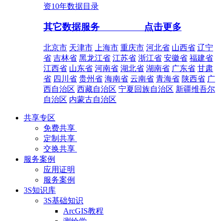
资10年数据目录
其它数据服务
点击更多
北京市
天津市
上海市
重庆市
河北省
山西省
辽宁
省
吉林省
黑龙江省
江苏省
浙江省
安徽省
福建省
江西省
山东省
河南省
湖北省
湖南省
广东省
甘肃
省
四川省
贵州省
海南省
云南省
青海省
陕西省
广
西自治区
西藏自治区
宁夏回族自治区
新疆维吾尔
自治区
内蒙古自治区
共享专区
免费共享
定制共享
交换共享
服务案例
应用证明
服务案例
3S知识库
3S基础知识
ArcGIS教程