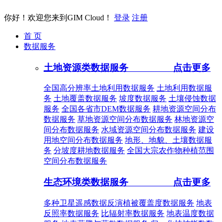
你好！欢迎您来到GIM Cloud！
登录
注册
首 页
数据服务
土地资源类数据服务
点击更多
全国高分辨率土地利用数据服务
土地利用数据服
务
土地覆盖数据服务
坡度数据服务
土壤侵蚀数据
服务
全国各省市DEM数据服务
耕地资源空间分布
数据服务
草地资源空间分布数据服务
林地资源空
间分布数据服务
水域资源空间分布数据服务
建设
用地空间分布数据服务
地形、地貌、土壤数据服
务
分坡度耕地数据服务
全国大宗农作物种植范围
空间分布数据服务
生态环境类数据服务
点击更多
多种卫星遥感数据反演植被覆盖度数据服务
地表
反照率数据服务
比辐射率数据服务
地表温度数据