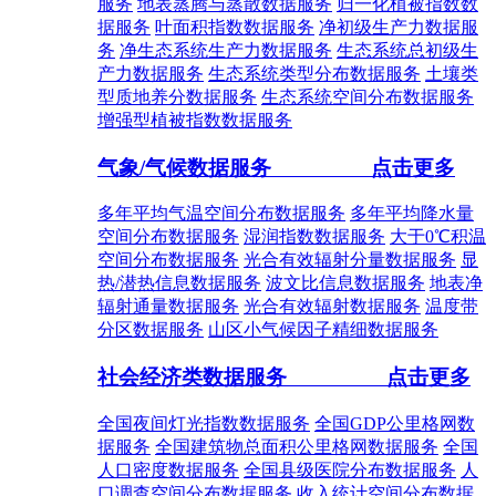
服务
地表蒸腾与蒸散数据服务
归一化植被指数数
据服务
叶面积指数数据服务
净初级生产力数据服
务
净生态系统生产力数据服务
生态系统总初级生
产力数据服务
生态系统类型分布数据服务
土壤类
型质地养分数据服务
生态系统空间分布数据服务
增强型植被指数数据服务
气象/气候数据服务
点击更多
多年平均气温空间分布数据服务
多年平均降水量
空间分布数据服务
湿润指数数据服务
大于0℃积温
空间分布数据服务
光合有效辐射分量数据服务
显
热/潜热信息数据服务
波文比信息数据服务
地表净
辐射通量数据服务
光合有效辐射数据服务
温度带
分区数据服务
山区小气候因子精细数据服务
社会经济类数据服务
点击更多
全国夜间灯光指数数据服务
全国GDP公里格网数
据服务
全国建筑物总面积公里格网数据服务
全国
人口密度数据服务
全国县级医院分布数据服务
人
口调查空间分布数据服务
收入统计空间分布数据