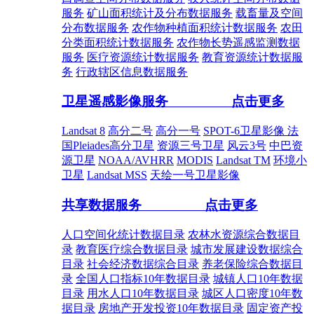
服务
矿山面积统计及分布数据服务
载畜量及空间
分布数据服务
农作物种植面积统计数据服务
农田
分类面积统计数据服务
农作物长势遥感监测数据
服务
医疗资源统计数据服务
教育资源统计数据服
务
行政辖区信息数据服务
卫星遥感影像服务
点击更多
Landsat 8
高分二号
高分一号
SPOT-6卫星影像
法
国Pleiades高分卫星
资源三号卫星
风云3号
中巴资
源卫星
NOAA/AVHRR
MODIS
Landsat TM
环境小
卫星
Landsat MSS
天绘一号卫星影像
共享数据服务
点击更多
人口空间化统计数据目录
农林水资源综合数据目
录
教育医疗综合数据目录
城市发展建设数据综合
目录
社会经济数据综合目录
养老保险综合数据目
录
全国人口指标10年数据目录
城镇人口10年数据
目录
用水人口10年数据目录
城区人口密度10年数
据目录
房地产开发投资10年数据目录
固定资产投