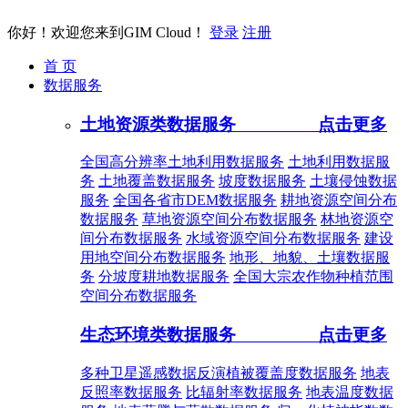
你好！欢迎您来到GIM Cloud！
登录
注册
首 页
数据服务
土地资源类数据服务
点击更多
全国高分辨率土地利用数据服务
土地利用数据服
务
土地覆盖数据服务
坡度数据服务
土壤侵蚀数据
服务
全国各省市DEM数据服务
耕地资源空间分布
数据服务
草地资源空间分布数据服务
林地资源空
间分布数据服务
水域资源空间分布数据服务
建设
用地空间分布数据服务
地形、地貌、土壤数据服
务
分坡度耕地数据服务
全国大宗农作物种植范围
空间分布数据服务
生态环境类数据服务
点击更多
多种卫星遥感数据反演植被覆盖度数据服务
地表
反照率数据服务
比辐射率数据服务
地表温度数据