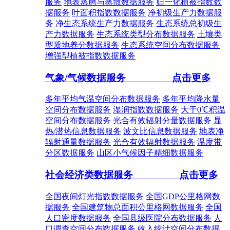
服务
地表蒸腾与蒸散数据服务
归一化植被指数数
据服务
叶面积指数数据服务
净初级生产力数据服
务
净生态系统生产力数据服务
生态系统总初级生
产力数据服务
生态系统类型分布数据服务
土壤类
型质地养分数据服务
生态系统空间分布数据服务
增强型植被指数数据服务
气象/气候数据服务
点击更多
多年平均气温空间分布数据服务
多年平均降水量
空间分布数据服务
湿润指数数据服务
大于0℃积温
空间分布数据服务
光合有效辐射分量数据服务
显
热/潜热信息数据服务
波文比信息数据服务
地表净
辐射通量数据服务
光合有效辐射数据服务
温度带
分区数据服务
山区小气候因子精细数据服务
社会经济类数据服务
点击更多
全国夜间灯光指数数据服务
全国GDP公里格网数
据服务
全国建筑物总面积公里格网数据服务
全国
人口密度数据服务
全国县级医院分布数据服务
人
口调查空间分布数据服务
收入统计空间分布数据