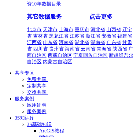
资10年数据目录
其它数据服务
点击更多
北京市
天津市
上海市
重庆市
河北省
山西省
辽宁
省
吉林省
黑龙江省
江苏省
浙江省
安徽省
福建省
江西省
山东省
河南省
湖北省
湖南省
广东省
甘肃
省
四川省
贵州省
海南省
云南省
青海省
陕西省
广
西自治区
西藏自治区
宁夏回族自治区
新疆维吾尔
自治区
内蒙古自治区
共享专区
免费共享
定制共享
交换共享
服务案例
应用证明
服务案例
3S知识库
3S基础知识
ArcGIS教程