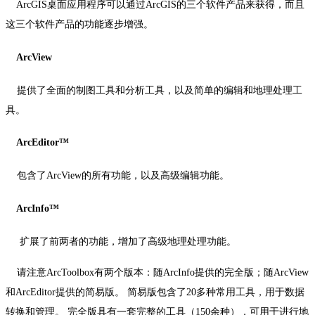
ArcGIS
桌面应用程序可以通过
ArcGIS
的三个软件产品来获得，而且
这三个软件产品的功能逐步增强。
ArcView
提供了全面的制图工具和分析工具，以及简单的编辑和地理处理工
具。
ArcEditor
™
包含了
ArcView
的所有功能，以及高级编辑功能。
ArcInfo
™
扩展了前两者的功能，增加了高级地理处理功能。
请注意
ArcToolbox
有两个版本：随
ArcInfo
提供的完全版；随
ArcView
和
ArcEditor
提供的简易版。
简易版包含了
20
多种常用工具，用于数据
转换和管理。
完全版具有一套完整的工具（
150
余种），可用于进行地