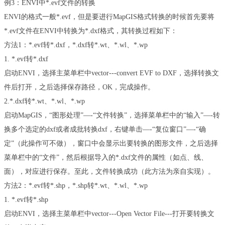
例
3
：
ENVI
中
*.evf
文件的转换
ENVI
的格式一般
*.evf
，但是要进行
MapGIS
格式转换的时候首先要将
*.evf
文件在
ENVI
中转换为
*.dxf
格式，其转换过程如下：
方法
1
：
*.evf
转
*.dxf
，
*.dxf
转
*.wt
、
*.wl
、
*.wp
1. *.evf
转
*.dxf
启动
ENVI
，选择主菜单栏中
vector---convert EVF to DXF
，选择转换文
件后打开，之后选择保存路径，
OK
，完成操作。
2.*.dxf
转
*.wt
、
*.wl
、
*.wp
启动
MapGIS
，
“
图形处理
”—-“
文件转换
”
，选择菜单栏中的
“
输入
”—-
转
换多个选定的
dxf
或者成批转换
dxf
，右键单击
—-“
复位窗口
”—-“
确
定
”
（此操作可不做），窗口中会显示出要转换的图形文件，之后选择
菜单栏中的
“
文件
”
，然后根据导入的
*.dxf
文件的属性（如点、线、
面），对应进行保存。至此，文件转换成功（此方法为亲自实现）。
方法
2
：
*.evf
转
*.shp
，
*.shp
转
*.wt
、
*.wl
、
*.wp
1. *.evf
转
*.shp
启动
ENVI
，选择主菜单栏中
vector---Open Vector File---
打开要转换文