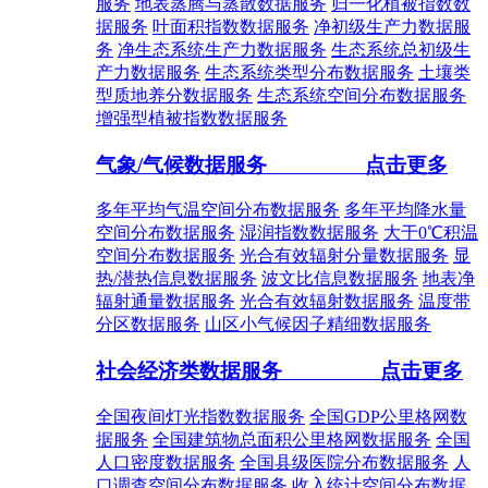
服务
地表蒸腾与蒸散数据服务
归一化植被指数数
据服务
叶面积指数数据服务
净初级生产力数据服
务
净生态系统生产力数据服务
生态系统总初级生
产力数据服务
生态系统类型分布数据服务
土壤类
型质地养分数据服务
生态系统空间分布数据服务
增强型植被指数数据服务
气象/气候数据服务
点击更多
多年平均气温空间分布数据服务
多年平均降水量
空间分布数据服务
湿润指数数据服务
大于0℃积温
空间分布数据服务
光合有效辐射分量数据服务
显
热/潜热信息数据服务
波文比信息数据服务
地表净
辐射通量数据服务
光合有效辐射数据服务
温度带
分区数据服务
山区小气候因子精细数据服务
社会经济类数据服务
点击更多
全国夜间灯光指数数据服务
全国GDP公里格网数
据服务
全国建筑物总面积公里格网数据服务
全国
人口密度数据服务
全国县级医院分布数据服务
人
口调查空间分布数据服务
收入统计空间分布数据