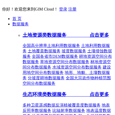
你好！欢迎您来到GIM Cloud！
登录
注册
首 页
数据服务
土地资源类数据服务
点击更多
全国高分辨率土地利用数据服务
土地利用数据服
务
土地覆盖数据服务
坡度数据服务
土壤侵蚀数据
服务
全国各省市DEM数据服务
耕地资源空间分布
数据服务
草地资源空间分布数据服务
林地资源空
间分布数据服务
水域资源空间分布数据服务
建设
用地空间分布数据服务
地形、地貌、土壤数据服
务
分坡度耕地数据服务
全国大宗农作物种植范围
空间分布数据服务
生态环境类数据服务
点击更多
多种卫星遥感数据反演植被覆盖度数据服务
地表
反照率数据服务
比辐射率数据服务
地表温度数据