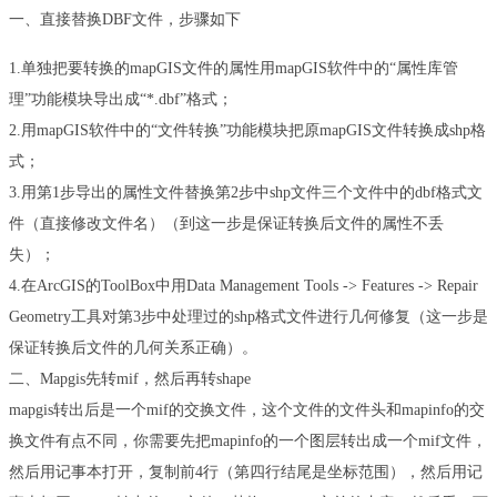
一、直接替换
DBF
文件，步骤如下
1.
单独把要转换的
mapGIS
文件的属性用
mapGIS
软件中的
“
属性库管
理
”
功能模块导出成
“*.dbf”
格式；
2.
用
mapGIS
软件中的
“
文件转换
”
功能模块把原
mapGIS
文件转换成
shp
格
式；
3.
用第
1
步导出的属性文件替换第
2
步中
shp
文件三个文件中的
dbf
格式文
件（直接修改文件名）（到这一步是保证转换后文件的属性不丢
失）；
4.
在
ArcGIS
的
ToolBox
中用
Data Management Tools -> Features -> Repair
Geometry
工具对第
3
步中处理过的
shp
格式文件进行几何修复（这一步是
保证转换后文件的几何关系正确）。
二、
Mapgis
先转
mif
，然后再转
shape
mapgis
转出后是一个
mif
的交换文件，这个文件的文件头和
mapinfo
的交
换文件有点不同，你需要先把
mapinfo
的一个图层转出成一个
mif
文件，
然后用记事本打开，复制前
4
行（第四行结尾是坐标范围），然后用记