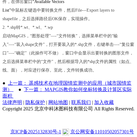
件，在弹出窗口
“Available Vectors
List”
中鼠标左键选中要转换文件，然后
File---Export layers to
shapefile
，之后选择路径后
OK
保存，实现操作。
2. *.shp
转
*.wt
、
*.wl
、
*.wp
启动
MapGIS
，
“
图形处理
”—-“
文件转换
”
，选择菜单栏中的
“
输
入
”—-“
装入
shape
文件
”
，打开要装入的
*.shp
文件，右键单击
—-“
复位窗
口
”—-“
确定
”
（此操作可不做），窗口中会显示出要转换的图形文件，
之后选择菜单栏中的
“
文件
”
，然后根据导入的
*shp
文件的属性（如点、
线、面），对应进行保存。至此，文件转换成功。
●
上一篇： 遥感技术在地理国情监测中的应用（城市国情监
测）
●
下一篇： MAPGIS教你如何坐标转换及计算区实际
面积
法律声明
|
隐私保护
|
网站地图
|
联系我们
|
加入收藏
Copyright 2025 北京中科沐图科技有限公司 All Rights Reserved.
京ICP备2025132830号-1
京公网安备11010502057301号