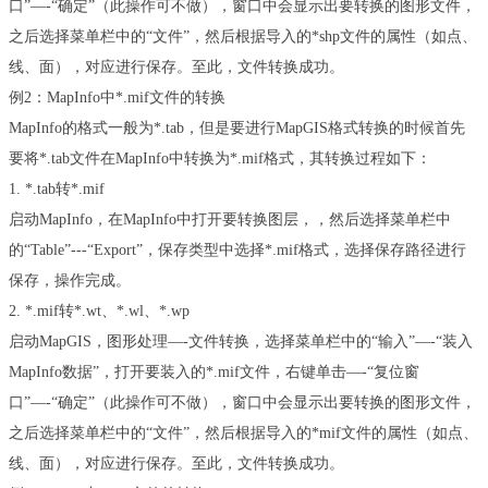
口
”—-“
确定
”
（此操作可不做），窗口中会显示出要转换的图形文件，
之后选择菜单栏中的
“
文件
”
，然后根据导入的
*shp
文件的属性（如点、
线、面），对应进行保存。至此，文件转换成功。
例
2
：
MapInfo
中
*.mif
文件的转换
MapInfo
的格式一般为
*.tab
，但是要进行
MapGIS
格式转换的时候首先
要将
*.tab
文件在
MapInfo
中转换为
*.mif
格式，其转换过程如下：
1. *.tab
转
*.mif
启动
MapInfo
，在
MapInfo
中打开要转换图层，，然后选择菜单栏中
的
“Table”---“Export”
，保存类型中选择
*.mif
格式，选择保存路径进行
保存，操作完成。
2. *.mif
转
*.wt
、
*.wl
、
*.wp
启动
MapGIS
，图形处理
—-
文件转换，选择菜单栏中的
“
输入
”—-“
装入
MapInfo
数据
”
，打开要装入的
*.mif
文件，右键单击
—-“
复位窗
口
”—-“
确定
”
（此操作可不做），窗口中会显示出要转换的图形文件，
之后选择菜单栏中的
“
文件
”
，然后根据导入的
*mif
文件的属性（如点、
线、面），对应进行保存。至此，文件转换成功。