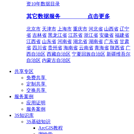
资10年数据目录
其它数据服务
点击更多
北京市
天津市
上海市
重庆市
河北省
山西省
辽宁
省
吉林省
黑龙江省
江苏省
浙江省
安徽省
福建省
江西省
山东省
河南省
湖北省
湖南省
广东省
甘肃
省
四川省
贵州省
海南省
云南省
青海省
陕西省
广
西自治区
西藏自治区
宁夏回族自治区
新疆维吾尔
自治区
内蒙古自治区
共享专区
免费共享
定制共享
交换共享
服务案例
应用证明
服务案例
3S知识库
3S基础知识
ArcGIS教程