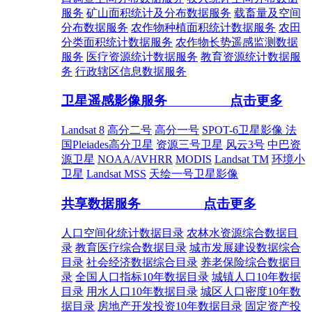
服务
矿山面积统计及分布数据服务
载畜量及空间
分布数据服务
农作物种植面积统计数据服务
农田
分类面积统计数据服务
农作物长势遥感监测数据
服务
医疗资源统计数据服务
教育资源统计数据服
务
行政辖区信息数据服务
卫星遥感影像服务
点击更多
Landsat 8
高分二号
高分一号
SPOT-6卫星影像
法
国Pleiades高分卫星
资源三号卫星
风云3号
中巴资
源卫星
NOAA/AVHRR
MODIS
Landsat TM
环境小
卫星
Landsat MSS
天绘一号卫星影像
共享数据服务
点击更多
人口空间化统计数据目录
农林水资源综合数据目
录
教育医疗综合数据目录
城市发展建设数据综合
目录
社会经济数据综合目录
养老保险综合数据目
录
全国人口指标10年数据目录
城镇人口10年数据
目录
用水人口10年数据目录
城区人口密度10年数
据目录
房地产开发投资10年数据目录
固定资产投